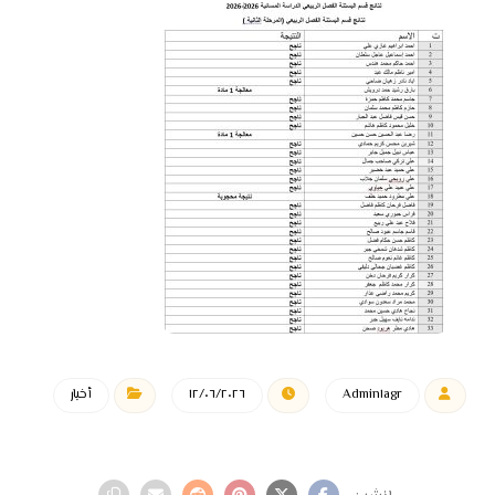
Admin١agr
١٢/٠٦/٢٠٢٦
أخبار